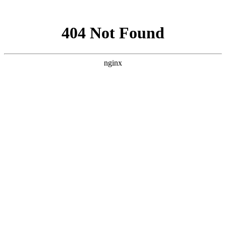
网站地图
网站地图
智能家居
模板
关于我们
智能方案
首页
公司简介
智
公司简介
智能家居方案
酒店工程案例
联系我们
智能方案
新闻中心
控
智能酒店方案
新闻中心
合作案例
人才招聘
交
智能办公方案
关于我们
公司成立于2008年，是
所属设备”。我们潜心研发
联系我们
传
的专利技术，结合免编程
融合。 公司具备雄厚的
核心技术研发，研发团队占
公司已累计发明专利35项